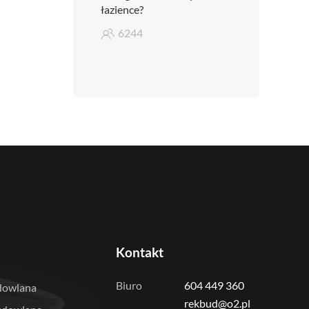
łazience?
6244
Kontakt
Biuro
604 449 360
dowlana
rekbud@o2.pl