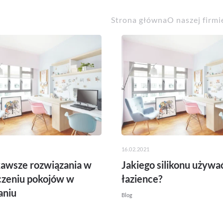
Strona główna
O naszej firmi
16.02.2021
kawsze rozwiązania w
Jakiego silikonu używa
zeniu pokojów w
łazience?
aniu
Blog