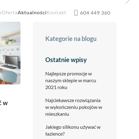
e
Oferta
Aktualności
Kontakt
604 449 360
Kategorie na blogu
Ostatnie wpisy
Najlepsze promocje w
naszym sklepie w marcu
2021 roku
Najciekawsze rozwiązania
ć w
w wykończeniu pokojów w
mieszkaniu
Jakiego silikonu używać w
łazience?